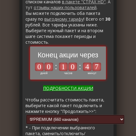
списком каналов
в пакете "СТРАХ HD"
.
А
тут
отзывы наших пользоваталей
.
Вы можете подключить оба пакета
сразу по
выгодному тарифу
! Всего от
30
рублей. Все тарифы указаны ниже.
Выберите нужный пакет и на втором
шаге система покажет периоды и
стоимость.
Конец акции через
:
:
0
0
1
0
4
7
дней
часов
минут
ПОДРОБНОСТИ АКЦИИ
Чтобы рассчитать стоимость пакета,
выберите какой пакет подключить и
нажмите кнопку "Продолжить>>":
* - При подключении выбранного
пакета, сменить/отключить/