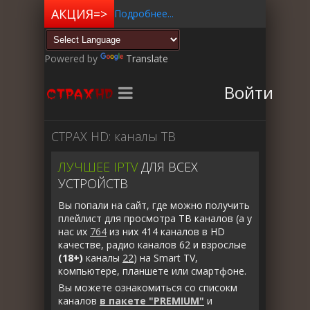
Подробнее...
Пакет "СТРАХ HD"
в подарок+бонус =>
Powered by
Translate
Войти
СТРАХ HD: каналы ТВ
ЛУЧШЕЕ IPTV
ДЛЯ ВСЕХ
УСТРОЙСТВ
Вы попали на сайт, где можно получить
плейлист для просмотра ТВ каналов (а у
нас их
764
из них
414
каналов в
HD
качестве, радио каналов
62
и взрослые
(18+)
каналы
22
) на Smart TV,
компьютере, планшете или смартфоне.
Вы можете ознакомиться со списокм
каналов
в пакете "PREMIUM"
и